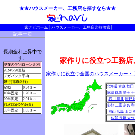
★★ハウスメーカー、工務店を探すなら★★
家ナビホーム
ハウスメーカー、工務店比較検索
記事一覧
長期金利上昇中で
す。
家作りに役立つ工務店
現在の住宅ローン金利
2024/6/20更新
家作りに役立つ全国のハウスメーカー・ 
メガバンク平均
銀行(都市銀行)
北海道
青森
秋田
変動
0.34％～
茨城
群馬
埼玉
千
10年固定
1.20％～
20年固定
2.01％～
石川
福井
長野
FLAT35(公的融資)
京都
三重
奈良
和
35年固定
1.85％～
岡山
広島
山口
佐賀
長崎
大