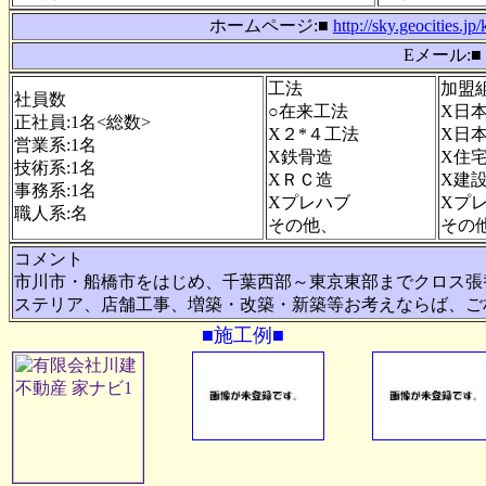
ホームページ:■
http://sky.geocities.j
Eメール:■
工法
加盟
社員数
○在来工法
X日
正社員:1名<総数>
X２*４工法
X日
営業系:1名
X鉄骨造
X住
技術系:1名
XＲＣ造
X建
事務系:1名
Xプレハブ
Xプ
職人系:名
その他、
その
コメント
市川市・船橋市をはじめ、千葉西部～東京東部までクロス張
ステリア、店舗工事、増築・改築・新築等お考えならば、ご
■施工例■