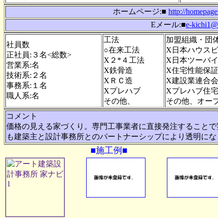
ホームページ:■
http://homepag
Eメール:■
e-kichi1@
工法
加盟組織・団
社員数
○在来工法
X日本ハウス
正社員:３名<総数>
X２*４工法
X日本ツーバ
営業系:名
X鉄骨造
X住宅性能保
技術系:２名
XＲＣ造
X建設業連合
事務系:１名
Xプレハブ
Xプレハブ住
職人系:名
その他、
その他、オー
コメント
価格の見える家づくり。専門工事業者に直接発注することで
も建築主と設計事務所とのパートナーシップにより透明にな
■施工例■