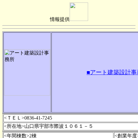
情報提供
■アート建築設計事
<ＴＥＬ>0836-41-7245
<所在地>山口県宇部市際波１０６１－５
<年間棟数>2棟
<創業年度>