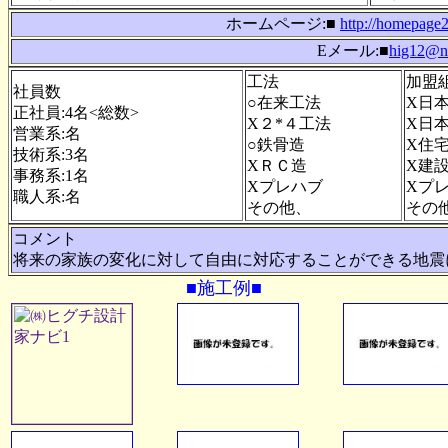
ホームページ:■
http://homepage2
Eメール:■
hig12@ni
工法
加盟
社員数
○在来工法
X日
正社員:4名<総数>
X２*４工法
X日
営業系:名
○鉄骨造
X住
技術系:3名
XＲＣ造
X建
事務系:1名
Xプレハブ
Xプ
職人系:名
その他、
その
コメント
将来の家族の変化に対して自由に対応することができる地震
■施工例■