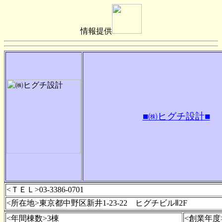
情報提供
■㈱ヒグチ設計■
<ＴＥＬ>03-3386-0701
<所在地>東京都中野区新井1-23-22 ヒグチビルⅡ2F
<年間棟数>3棟
<創業年度>