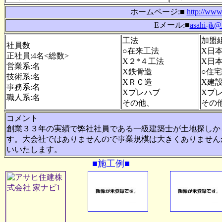
ホームページ:■
http://www
Eメール:■
asahi-jk@
工法
加盟
社員数
○在来工法
X日
正社員:4名<総数>
X２*４工法
X日
営業系:名
X鉄骨造
○住
技術系:名
XＲＣ造
X建
事務系:名
Xプレハブ
Xプ
職人系:名
その他、
その
コメント
創業３３年の実績で弊社社員である一級建築士が土地探しか
す。大会社ではありませんので事業規模は大きくありません
いいたします。
■施工例■