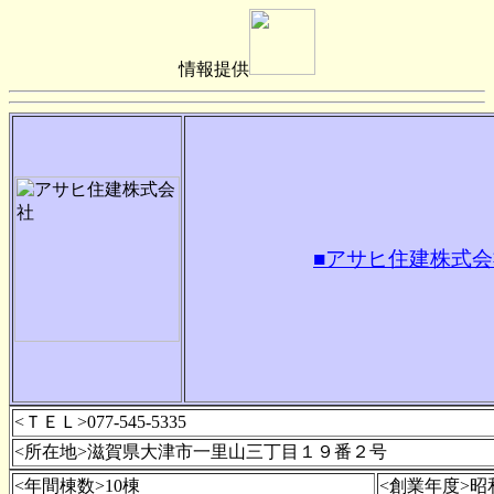
情報提供
■アサヒ住建株式会
<ＴＥＬ>077-545-5335
<所在地>滋賀県大津市一里山三丁目１９番２号
<年間棟数>10棟
<創業年度>昭