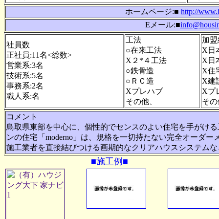
ホームページ:■
http://www.
Eメール:■
info@housin
工法
加盟
社員数
○在来工法
X日
正社員:11名<総数>
X２*４工法
X日
営業系:3名
○鉄骨造
X住
技術系:5名
○ＲＣ造
X建
事務系:2名
Xプレハブ
Xプ
職人系:名
その他、
その
コメント
鳥取県東部を中心に、個性的でセンスのよい住宅を手がける
ンの住宅「moderno」は、規格を一切持たない完全オーダ
施工業者を直接結びつける画期的なクリアハウスシステムな
■施工例■