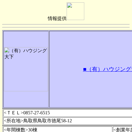
情報提供
■（有）ハウジング
<ＴＥＬ>0857-27-6515
<所在地>鳥取県鳥取市徳尾58-12
<年間棟数>30棟
<創業年度