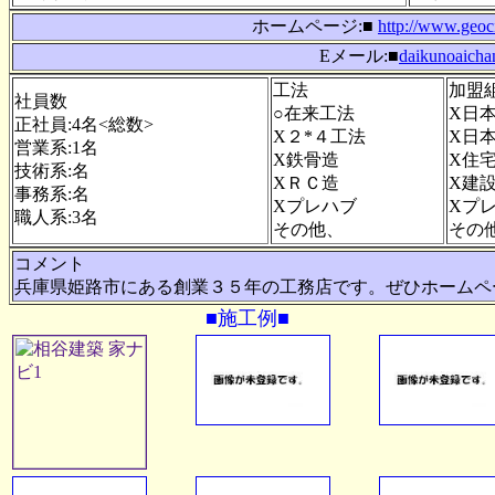
ホームページ:■
http://www.geoci
Eメール:■
daikunoaicha
工法
加盟
社員数
○在来工法
X日
正社員:4名<総数>
X２*４工法
X日
営業系:1名
X鉄骨造
X住
技術系:名
XＲＣ造
X建
事務系:名
Xプレハブ
Xプ
職人系:3名
その他、
その
コメント
兵庫県姫路市にある創業３５年の工務店です。ぜひホームペ
■施工例■