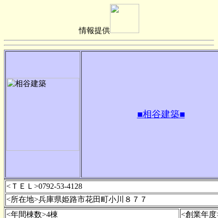
情報提供
■相谷建築■
<ＴＥＬ>0792-53-4128
<所在地>兵庫県姫路市花田町小川８７７
<年間棟数>4棟
<創業年度>