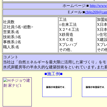
ホームページ:■
http://www
Eメール:■
chijo269@came
工法
加盟
社員数
○在来工法
X日
正社員:5名<総数>
X２*４工法
X日
営業系:名
X鉄骨造
○住
技術系:3名
XＲＣ造
X建
事務系:2名
Xプレハブ
Xプ
職人系:名
その他、
その
コメント
当社は「自然エネルギーを最大限に活用した家づくり」をモ
水式床暖房等の半永久的な建築技術をといれています｡また
■施工例■