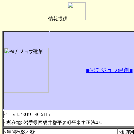
情報提供
■㈲チジョウ建創■
<ＴＥＬ>0191-46-5115
<所在地>岩手県西磐井郡平泉町平泉字正法47-1
<年間棟数>3棟
<創業年