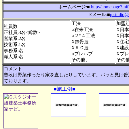
ホームページ:■
http://homepage3.ni
Eメール:■
q.studio@
工法
加盟
社員数
○在来工法
X日
正社員:3名<総数>
○２*４工法
X日
営業系:2名
X鉄骨造
X住
技術系:1名
XＲＣ造
X建
事務系:名
○プレハブ
Xプ
職人系:名
その他、
その
コメント
普段は野菜作ったり家を直したりしています。パッと見は普
ております。
■施工例■