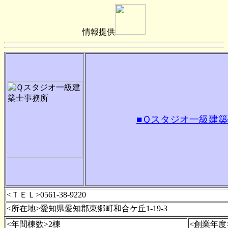
情報提供
■Ｑスタジオ一級建築
<ＴＥＬ>0561-38-9220
<所在地>愛知県愛知郡東郷町和合ケ丘1-19-3
<年間棟数>2棟
<創業年度>