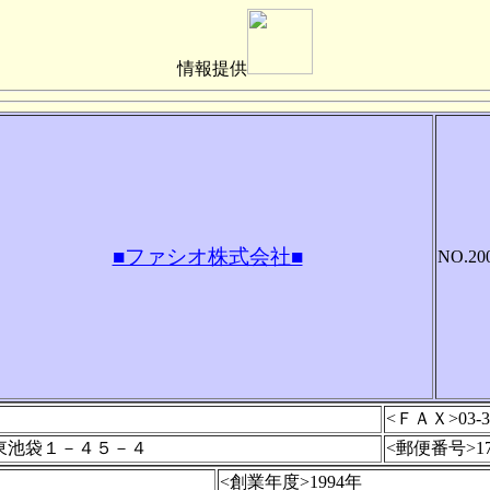
情報提供
■ファシオ株式会社■
NO.20
<ＦＡＸ>03-35
東池袋１－４５－４
<郵便番号>170
<創業年度>1994年