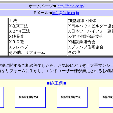
ホームページ:■
http://facio.co.jp/
Eメール:■
info@facio.co.jp
工法
加盟組織・団体
X在来工法
X日本ハウスビルダー協
X２*４工法
X日本ツーバイフォー建
X鉄骨造
X住宅性能保証協会
XＲＣ造
X建設業連合会
Xプレハブ
Xプレハブ住宅協会
その他、リフォーム
その他、
改築に関するご相談等でしたら、お気軽にどうぞ！大手マンシ
績をリフォームに生かし、エンドユーザー様が満足されるお値
■施工例■