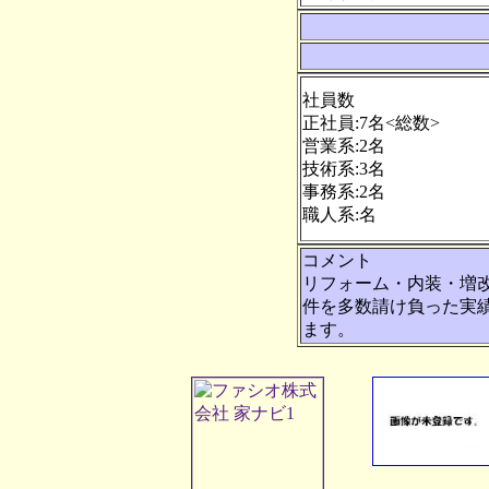
社員数
正社員:7名<総数>
営業系:2名
技術系:3名
事務系:2名
職人系:名
コメント
リフォーム・内装・増
件を多数請け負った実
ます。