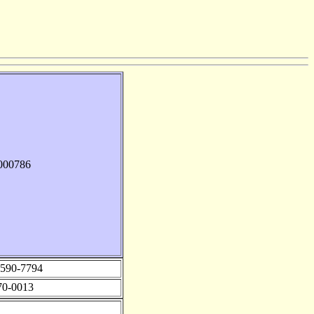
000786
90-7794
-0013