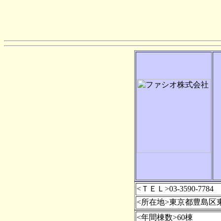
<ＴＥＬ>03-3590-7784
<所在地>東京都豊島区
<年間棟数>60棟