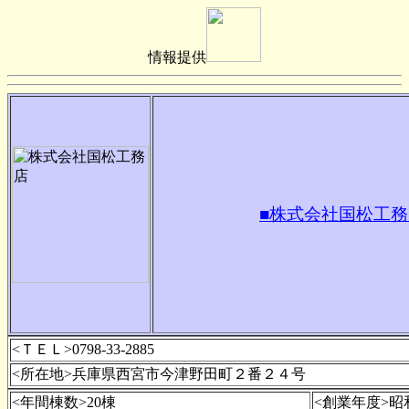
情報提供
■株式会社国松工務
<ＴＥＬ>0798-33-2885
<所在地>兵庫県西宮市今津野田町２番２４号
<年間棟数>20棟
<創業年度>昭