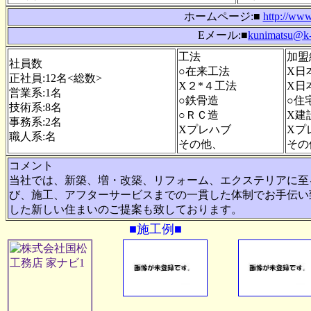
ホームページ:■
http://www
Eメール:■
kunimatsu@k-
工法
加盟
社員数
○在来工法
X日
正社員:12名<総数>
X２*４工法
X日
営業系:1名
○鉄骨造
○住
技術系:8名
○ＲＣ造
X建
事務系:2名
Xプレハブ
Xプ
職人系:名
その他、
その
コメント
当社では、新築、増・改築、リフォーム、エクステリアに至
び、施工、アフターサービスまでの一貫した体制でお手伝い
した新しい住まいのご提案も致しております。
■施工例■