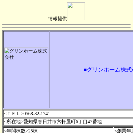
情報提供
■グリンホーム株式
<ＴＥＬ>0568-82-1741
<所在地>愛知県春日井市六軒屋町6丁目47番地
<年間棟数>25棟
<創業年度