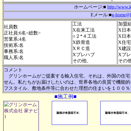
ホームページ:■
http://www.
Eメール:■
g-home@kc
工法
加盟
社員数
X在来工法
X日
正社員:6名<総数>
○２*４工法
X日
営業系:4名
X鉄骨造
X住
技術系:名
XＲＣ造
X建
事務系:名
Xプレハブ
Xプ
職人系:名
その他、
その
コメント
グリンホームがご提案する輸入住宅。それは、外国の住宅
せん。私たちがお届けしたいのは、世界各地の良質で機能的
フスタイル、敷地条件等に合わせた理想の住まいを１００％
■施工例■