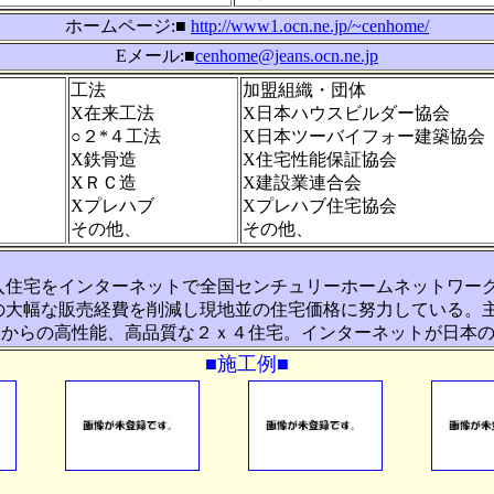
ホームページ:■
http://www1.ocn.ne.jp/~cenhome/
Eメール:■
cenhome@jeans.ocn.ne.jp
工法
加盟組織・団体
X在来工法
X日本ハウスビルダー協会
○２*４工法
X日本ツーバイフォー建築協会
X鉄骨造
X住宅性能保証協会
XＲＣ造
X建設業連合会
Xプレハブ
Xプレハブ住宅協会
その他、
その他、
入住宅をインターネットで全国センチュリーホームネットワー
の大幅な販売経費を削減し現地並の住宅価格に努力している。
万円からの高性能、高品質な２ｘ４住宅。インターネットが日本
■施工例■