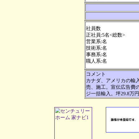
社員数
正社員:5名<総数>
営業系:名
技術系:名
事務系:名
職人系:名
コメント
カナダ、アメリカの輸
売、施工。宣伝広告費
ジ一括輸入。坪29.8