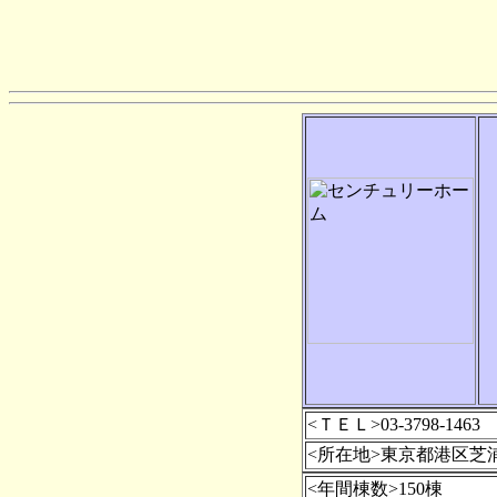
<ＴＥＬ>03-3798-1463
<所在地>東京都港区芝浦2-1
<年間棟数>150棟