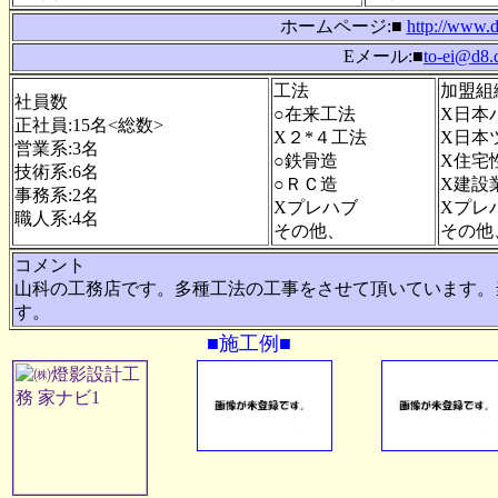
ホームページ:■
http://www.d
Eメール:■
to-ei@d8.d
工法
加盟組
社員数
○在来工法
X日本
正社員:15名<総数>
X２*４工法
X日本
営業系:3名
○鉄骨造
X住宅
技術系:6名
○ＲＣ造
X建設
事務系:2名
Xプレハブ
Xプレ
職人系:4名
その他、
その他
コメント
山科の工務店です。多種工法の工事をさせて頂いています。
す。
■施工例■