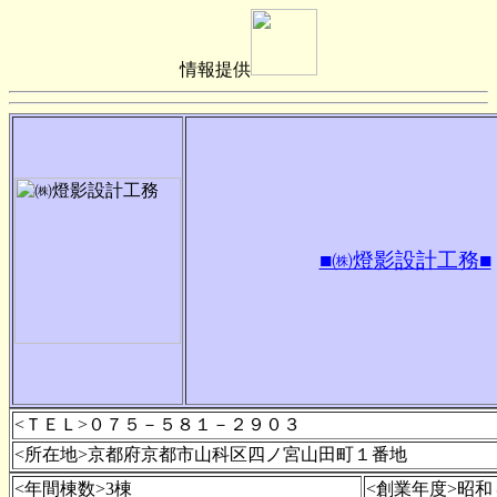
情報提供
■㈱燈影設計工務■
<ＴＥＬ>０７５－５８１－２９０３
<所在地>京都府京都市山科区四ノ宮山田町１番地
<年間棟数>3棟
<創業年度>昭和