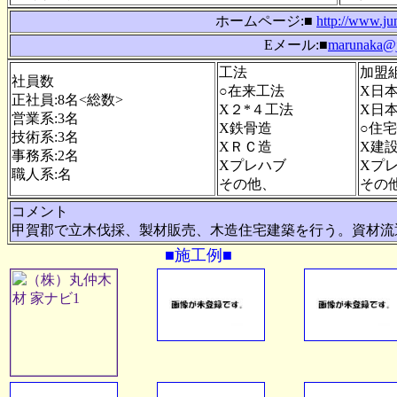
ホームページ:■
http://www.ju
Eメール:■
marunaka@ju
工法
加盟
社員数
○在来工法
X日
正社員:8名<総数>
X２*４工法
X日
営業系:3名
X鉄骨造
○住
技術系:3名
XＲＣ造
X建
事務系:2名
Xプレハブ
Xプ
職人系:名
その他、
その
コメント
甲賀郡で立木伐採、製材販売、木造住宅建築を行う。資材流
■施工例■