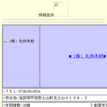
情報提供
■（株）丸仲木材■
<ＴＥＬ>0748-00-0054
<所在地>滋賀県甲賀郡土山町北土山４１３８－２
<年間棟数>30棟
<創業年度