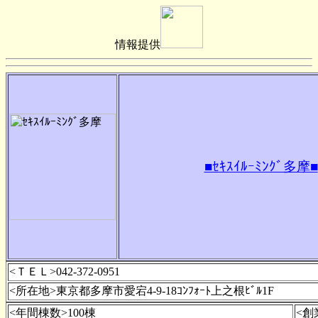
情報提供
■ｾｷｽｲﾙｰﾐﾝｸﾞ多摩■
<ＴＥＬ>042-372-0951
<所在地>東京都多摩市愛宕4-9-18ｺﾝﾌｫｰﾄ上之根ﾋﾞﾙ1F
<年間棟数>100棟
<創