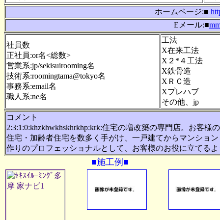
ホームページ:■
ht
Eメール:■
mm
工法
社員数
X在来工法
正社員:or名<総数>
X２*４工法
営業系:jp/sekisuirooming名
X鉄骨造
技術系:roomingtama@tokyo名
XＲＣ造
事務系:email名
Xプレハブ
職人系:ne名
その他、jp
コメント
2:3:1:0:khzkhwkhskhrkhp:krk:住宅の増改築の専
住宅・加齢者住宅を数多く手がけ、一戸建てからマンション
作りのプロフェッショナルとして、お客様のお役に立てるよ
■施工例■