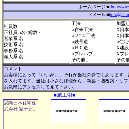
ホームページ:■
http://ww
Eメール:■
info@sinn
工法
加盟
社員数
○在来工法
X日
正社員:5名<総数>
○２*４工法
X日
営業系:名
○鉄骨造
○住
技術系:名
○ＲＣ造
X建
事務系:名
○プレハブ
Xプ
職人系:名
その他、
その
コメント
お客様にとって『いい家』、それが当社の夢でもあります。
を入れてます。当社は小さな修理から、新築・増改築・リフ
お気軽にアクセスして見て下さい。
■施工例■