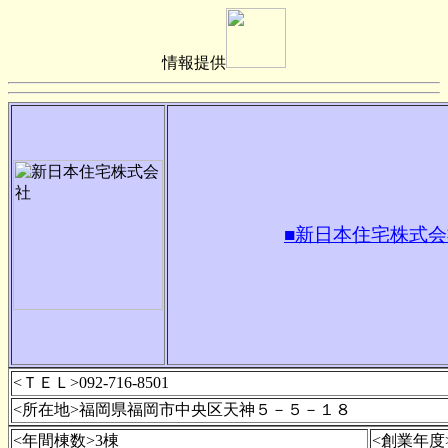
情報提供
■新日本住宅株式会
<ＴＥＬ>092-716-8501
<所在地>福岡県福岡市中央区天神５－５－１８
<年間棟数>3棟
<創業年度>