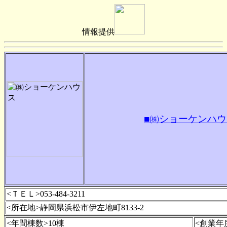
情報提供
■㈱ショーケンハウ
<ＴＥＬ>053-484-3211
<所在地>静岡県浜松市伊左地町8133-2
<年間棟数>10棟
<創業年度