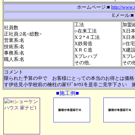
ホームページ:■
http://www.
Eメール:■
工法
加盟
社員数
○在来工法
X日
正社員:2名<総数>
X２*４工法
X日
営業系:名
X鉄骨造
○住
技術系:名
XＲＣ造
X建
事務系:名
Xプレハブ
Xプ
職人系:名
その他、
その
コメント
限られた予算の中で お客様にとっての本当のお得とは価格
す伊佐見小学校前の檜柱の家ﾓﾃﾞﾙﾊｳｽを是非ご見学下さい
■施工例■