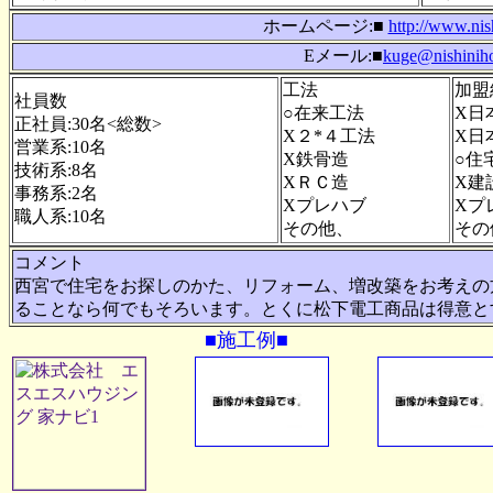
ホームページ:■
http://www.nis
Eメール:■
kuge@nishiniho
工法
加盟
社員数
○在来工法
X日
正社員:30名<総数>
X２*４工法
X日
営業系:10名
X鉄骨造
○住
技術系:8名
XＲＣ造
X建
事務系:2名
Xプレハブ
Xプ
職人系:10名
その他、
その
コメント
西宮で住宅をお探しのかた、リフォーム、増改築をお考えの
ることなら何でもそろいます。とくに松下電工商品は得意と
■施工例■