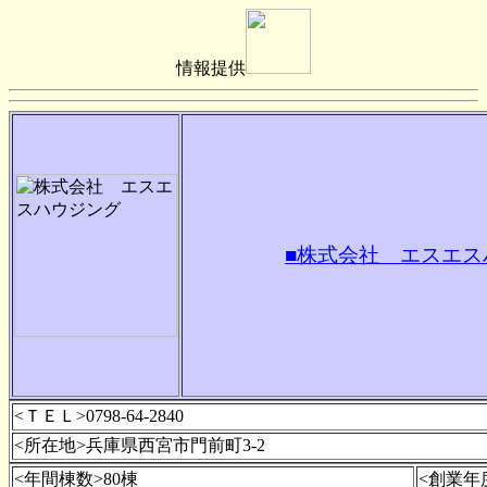
情報提供
■株式会社 エスエス
<ＴＥＬ>0798-64-2840
<所在地>兵庫県西宮市門前町3-2
<年間棟数>80棟
<創業年度