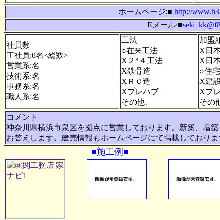
ホームページ:■
http://www.h3
Eメール:■
seki_kk@f8.
工法
加盟
社員数
○在来工法
X日
正社員:8名<総数>
X２*４工法
X日
営業系:名
X鉄骨造
○住
技術系:名
XＲＣ造
X建
事務系:名
Xプレハブ
Xプ
職人系:名
その他、
その
コメント
神奈川県横浜市泉区を拠点に営業しております。新築、増築
お答えします。建売情報もホームページにて掲載しております。是
■施工例■