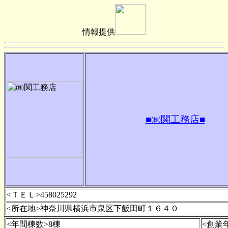
情報提供
■㈱関工務店■
<ＴＥＬ>458025292
<所在地>神奈川県横浜市泉区下飯田町１６４０
<年間棟数>8棟
<創業年